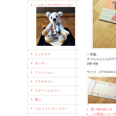
ミニチュアベア(アメリカ)
インテリア
一筆箋。
ネコちゃんたちのデ
キッチン
2柄×9枚
サイズ：17×8,3cm 
ファッション
アクセサリー
ステーショナリー
香り
バス,トイレ,ランドリー
買い物を続ける
この商品について