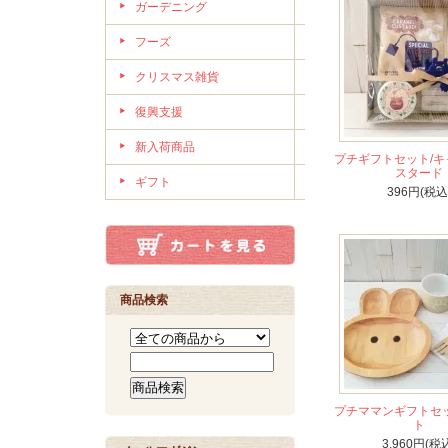
ガーデニング
フーズ
クリスマス雑貨
復興支援
新入荷商品
プチギフトセット/キ
スタード
ギフト
396円(税込
商品検索
プチママンギフトセッ
ト
3,960円(税