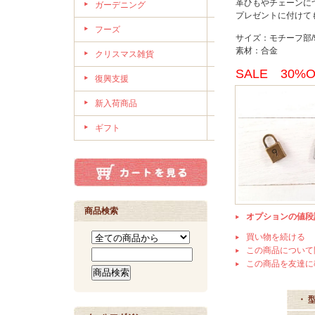
革ひもやチェーンに
ガーデニング
プレゼントに付けて
フーズ
サイズ：モチーフ部/9
素材：合金
クリスマス雑貨
SALE 30%
復興支援
新入荷商品
ギフト
商品検索
オプションの値段
買い物を続ける
この商品について
この商品を友達に
・ 