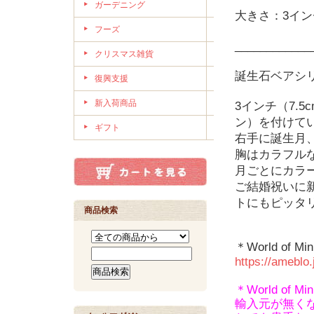
ガーデニング
大きさ：3インチ 
フーズ
____________
クリスマス雑貨
誕生石ベアシ
復興支援
新入荷商品
3インチ（7.
ン）を付けて
ギフト
右手に誕生月
胸はカラフル
月ごとにカラ
ご結婚祝いに
トにもピッタ
商品検索
＊World of Mi
https://ameblo
＊World of Min
輸入元が無く